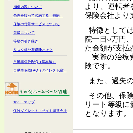
より、運転者
補償内容について
保険会社より
条件を絞って節約する「特約」
保険の付帯サービスについて
特徴として
等級について
院一日○万円
等級の引き継ぎ
た金額が支払
リスク細分型保険とは？
実際の治療費
自動車保険FAQ（基本編）
険です。
自動車保険FAQ（ダイレクト編）
また、過失
その他、保
サイトマップ
リート等級に
保険ダイレクト・サイト運営会社
となります。