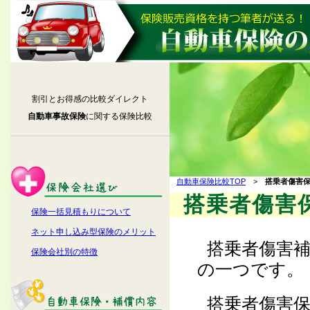
割引とお得感の比較ダイレクト
自動車事故保険
に関する保険比較
自動車保険比較TOP
>
搭乗者傷害
搭乗者傷害
保険一括見積もりについて
ネット申し込み型保険のメリット
搭乗者傷害
保険会社別の特徴
の一つです。
搭乗者傷害