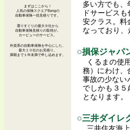
多い方でも、
まずはここから！
人気の保険スクエアBangの
ドサービスも
自動車保険一括見積りです。
安クラス。料
選りすぐりの最大９社から
なっており、
自動車保険見積りの取得が。
カービューのサービス。
外資系の自動車保険を中心にした、
○損保ジャパ
最大１０社のお見積り。
満期まで１年未満で申し込めます。
くるまの使
務）にわけ、
事故の少ない
でしかも３５
となります。
○三井ダイレ
三井住友海