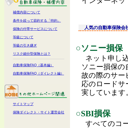
インターネッ
補償内容について
条件を絞って節約する「特約」
人気の自動車保険会
保険の付帯サービスについて
等級について
等級の引き継ぎ
○ソニー損保
リスク細分型保険とは？
ネット申し
ソニー損保の
自動車保険FAQ（基本編）
故の際のサー
自動車保険FAQ（ダイレクト編）
応のロードサ
実しています
サイトマップ
○SBI損保
保険ダイレクト・サイト運営会社
すべてのコ