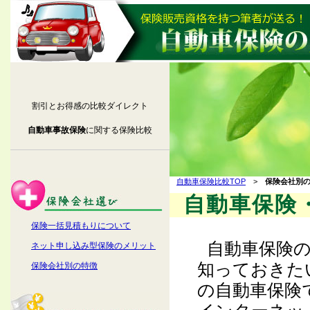
割引とお得感の比較ダイレクト
自動車事故保険
に関する保険比較
自動車保険比較TOP
>
保険会社別
自動車保険
保険一括見積もりについて
自動車保険
ネット申し込み型保険のメリット
知っておきた
保険会社別の特徴
の自動車保険