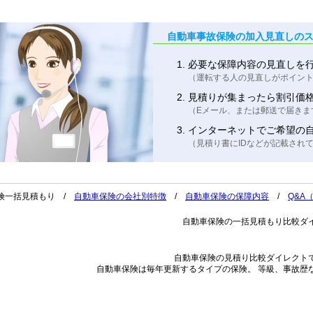
自動車事故保険の加入見直しの
必要な保障内容の見直しを
（運転する人の見直しがポイン
見積りが集まったら割引価
（Eメール、または郵送で届きま
インターネットでご希望の
（見積り書にIDなどが記載され
険一括見積もり /
自動車保険の会社別特徴
/
自動車保険の保障内容
/
Q&A
自動車保険の一括見積もり比較ダ
自動車保険の見積り比較ダイレクト
自動車保険は毎年更新するタイプの保険。 等級、事故歴