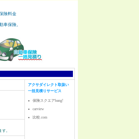
保険料金
動車保険。
アクサダイレクト取扱い
一括見積りサービス
保険スクエアbang!
carview
比較.com
ます。