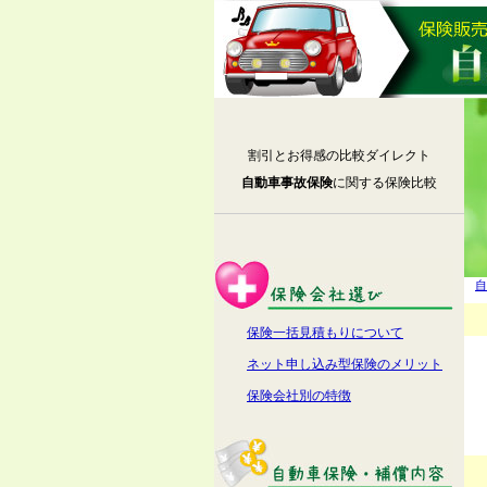
割引とお得感の比較ダイレクト
自動車事故保険
に関する保険比較
自
保険一括見積もりについて
ネット申し込み型保険のメリット
保険会社別の特徴