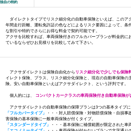
独自の特約
ダイレクトタイプでリスク細分化の自動車保険といえば、このア
年間走行距離、運転免許証の色などによるリスク要因によって、条
な割引や特約でさらにお得な料金で契約可能です。
アクサを比較すれば、車両保険付きのフルカバープランが料金的に
ているならぜひお見積りを比較してみて下さい。
アクサダイレクトは保険自由化から
リスク細分化で少しでも保険
イレクト保険、プラス、リスク細分化保険と、現在の自動車保険の
険。安い自動車保険といえばアクサダイレクト、という評判です。
個人的には、
コンパクトカークラスの車両保険付き自動車保険が
アクサダイレクトの自動車保険の保障プランは3つの基本タイプに
「フルカバータイプ」
・・・対人賠償保険・対物賠償保険・自損事
害保険の基本保険に一般車両保険が付くタイプ。
「スタンダードタイプ」
・・・基本保険に補償範囲が限定された車
「エコノミータイプ」
・・・車両保険が付かないプランで文字通り