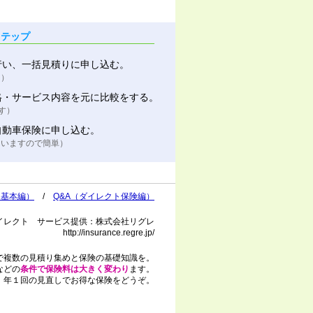
ステップ
行い、一括見積りに申し込む。
ト）
格・サービス内容を元に比較をする。
す）
自動車保険に申し込む。
ていますので簡単）
（基本編）
/
Q&A（ダイレクト保険編）
イレクト サービス提供：株式会社リグレ
http://insurance.regre.jp/
で複数の見積り集めと保険の基礎知識を。
などの
条件で保険料は大きく変わり
ます。
年１回の見直しでお得な保険をどうぞ。